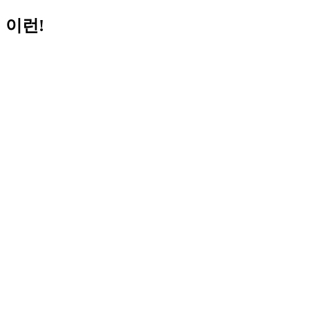
이런!
Helpful Links:
알림
협회소개
협회활동
정보센터
회원
Try again
이곳에서 찾고자 하는 것을 다시 찾아볼 수 있습니다.