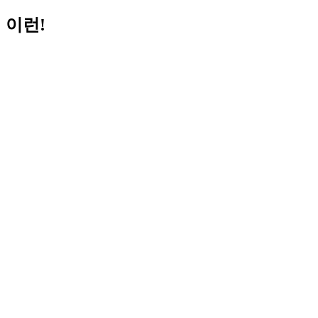
이런!
Helpful Links:
알림
협회소개
협회활동
정보센터
회원
Try again
이곳에서 찾고자 하는 것을 다시 찾아볼 수 있습니다.
검색 ...