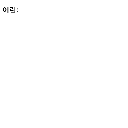
이런!
Helpful Links:
알림
협회소개
협회활동
정보센터
회원
Try again
이곳에서 찾고자 하는 것을 다시 찾아볼 수 있습니다.
검색 ...