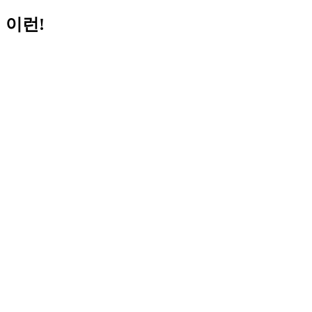
이런!
Helpful Links:
알림
협회소개
협회활동
정보센터
회원
Try again
이곳에서 찾고자 하는 것을 다시 찾아볼 수 있습니다.
검색 ...