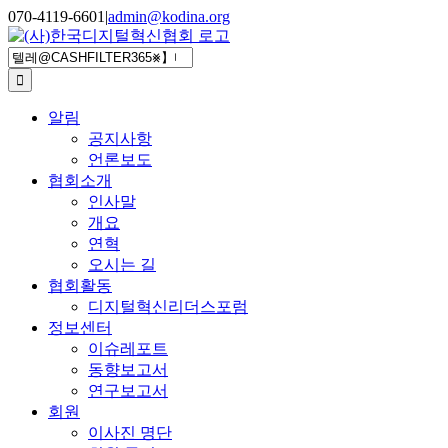
Skip
070-4119-6601
|
admin@kodina.org
to
content
검
색
...
알림
공지사항
언론보도
협회소개
인사말
개요
연혁
오시는 길
협회활동
디지털혁신리더스포럼
정보센터
이슈레포트
동향보고서
연구보고서
회원
이사진 명단