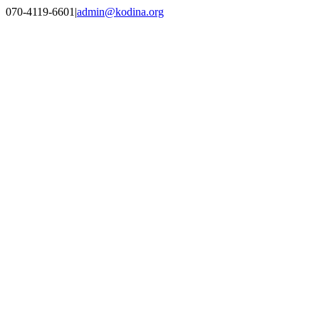
Skip
070-4119-6601
|
admin@kodina.org
to
content