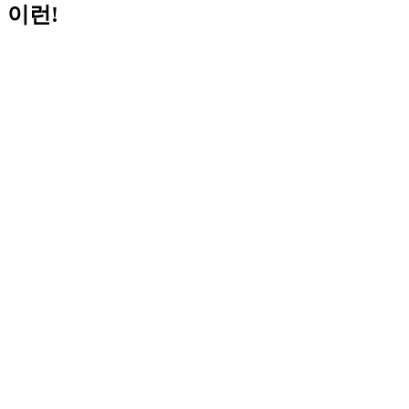
이런!
Helpful Links:
알림
협회소개
협회활동
정보센터
회원
Try again
이곳에서 찾고자 하는 것을 다시 찾아볼 수 있습니다.
검