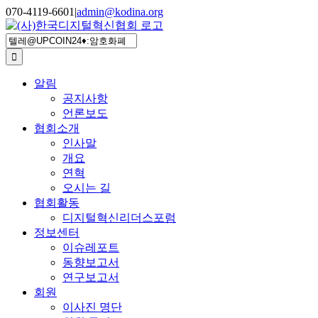
Skip
070-4119-6601
|
admin@kodina.org
to
content
검
색
...
알림
공지사항
언론보도
협회소개
인사말
개요
연혁
오시는 길
협회활동
디지털혁신리더스포럼
정보센터
이슈레포트
동향보고서
연구보고서
회원
이사진 명단