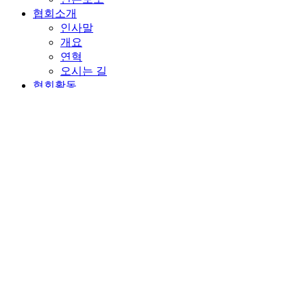
협회소개
인사말
개요
연혁
오시는 길
협회활동
디지털혁신리더스포럼
정보센터
이슈레포트
동향보고서
연구보고서
회원
이사진 명단
회원 특전
정회원 가입 신청
인터넷 회원 가입 신청
알림
협회소개
협회활동