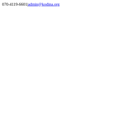
Skip
070-4119-6601
|
admin@kodina.org
to
content