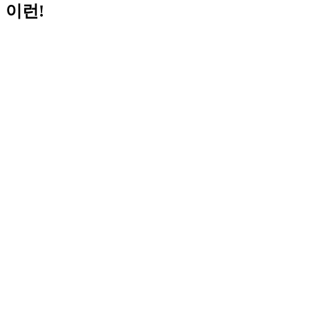
이런!
Helpful Links:
알림
협회소개
협회활동
정보센터
회원
Try again
이곳에서 찾고자 하는 것을 다시 찾아볼 수 있습니다.
검