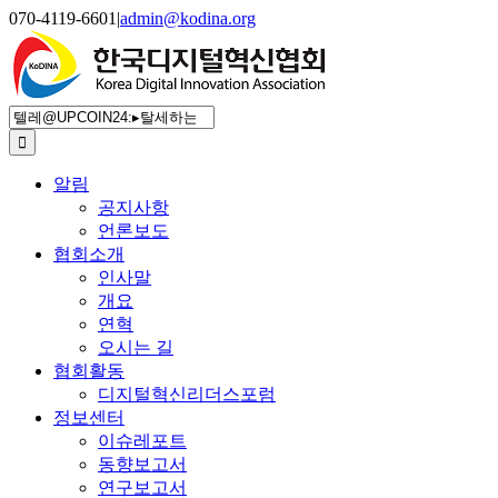
Skip
070-4119-6601
|
admin@kodina.org
to
content
검
색
...
알림
공지사항
언론보도
협회소개
인사말
개요
연혁
오시는 길
협회활동
디지털혁신리더스포럼
정보센터
이슈레포트
동향보고서
연구보고서