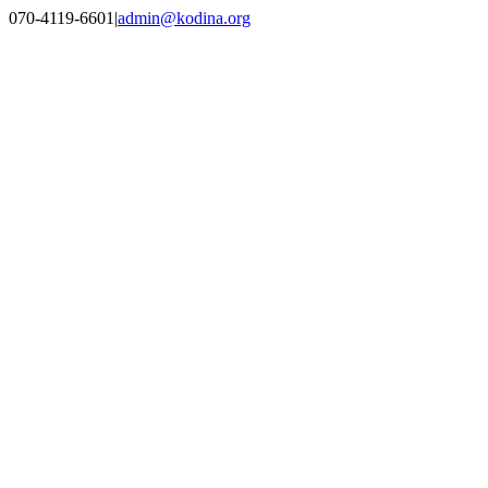
Skip
070-4119-6601
|
admin@kodina.org
to
content