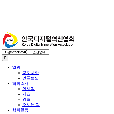
검
색
...
알림
공지사항
언론보도
협회소개
인사말
개요
연혁
오시는 길
협회활동